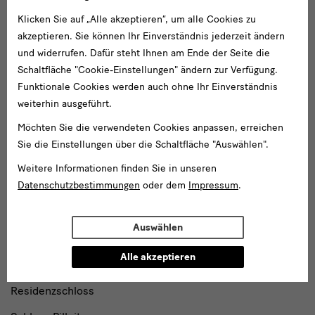
Newsletter Tourismus
Klicken Sie auf „Alle akzeptieren“, um alle Cookies zu
Newsletter
Museum für Sächsische Volkskunst
Staatliche
akzeptieren. Sie können Ihr Einverständnis jederzeit ändern
Kunstsammlungen
und widerrufen. Dafür steht Ihnen am Ende der Seite die
Dresden
Schaltfläche "Cookie-Einstellungen" ändern zur Verfügung.
Funktionale Cookies werden auch ohne Ihr Einverständnis
Gebäude,
weiterhin ausgeführt.
Gebäude
Museen
Möchten Sie die verwendeten Cookies anpassen, erreichen
Albertinum
und
Sie die Einstellungen über die Schaltfläche "Auswählen".
Blockhaus
Institutionen
Weitere Informationen finden Sie in unseren
Datenschutzbestimmungen
oder dem
Impressum
.
Grassimuseum Leipzig
Jägerhof
Auswählen
Japanisches Palais
Alle akzeptieren
Lipsiusbau
Residenzschloss