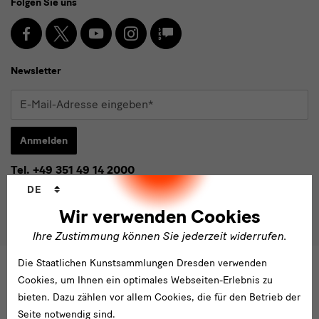
Folgen Sie uns
Media
und
Facebook
X
Youtube
Instagram
SKD
Blog
Newsletter
Newsletter
E-
Mail-
Adresse
Anmelden
eingeben*
Tel. +49 351 49 14 2000
* Pflichtfeld
Sprachwechsler
besucherservice(at)skdmuseum.info
DE
Ich stimme der
Datenschutzerklärung
zu.*
Wir verwenden Cookies
Bitte wählen Sie mindestens einen Newsletter aus.
Ihre Zustimmung können Sie jederzeit widerrufen.
Ich möchte gern folgende
Newsletter
abonnieren*
Die Staatlichen Kunstsammlungen Dresden verwenden
Newsletter
der Staatlichen Kunstsammlungen
Cookies, um Ihnen ein optimales Webseiten-Erlebnis zu
Dresden
bieten. Dazu zählen vor allem Cookies, die für den Betrieb der
Newsletter
des Albertinum
Seite notwendig sind.