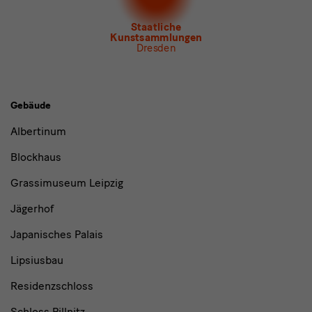
Newsletter Tourismus
Newsletter
Museum für Sächsische Volkskunst
Staatliche
Kunstsammlungen
Dresden
Gebäude,
Gebäude
Museen
Albertinum
und
Blockhaus
Institutionen
Grassimuseum Leipzig
Jägerhof
Japanisches Palais
Lipsiusbau
Residenzschloss
Schloss Pillnitz