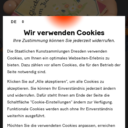
Sprachwechsler
DE
Wir verwenden Cookies
Ihre Zustimmung können Sie jederzeit widerrufen.
Die Staatlichen Kunstsammlungen Dresden verwenden
Cookies, um Ihnen ein optimales Webseiten-Erlebnis zu
20.06.2015 —10.01.2016
bieten. Dazu zählen vor allem Cookies, die für den Betrieb der
Seite notwendig sind.
Klicken Sie auf „Alle akzeptieren“, um alle Cookies zu
akzeptieren. Sie können Ihr Einverständnis jederzeit ändern
und widerrufen. Dafür steht Ihnen am Ende der Seite die
Schaltfläche "Cookie-Einstellungen" ändern zur Verfügung.
100 Jahre Wendt & Kühn. Dresdner Moderne aus
Funktionale Cookies werden auch ohne Ihr Einverständnis
dem Erzgebirge
weiterhin ausgeführt.
im Jägerhof
Möchten Sie die verwendeten Cookies anpassen, erreichen